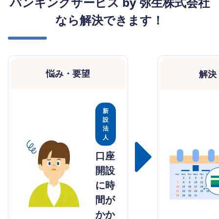
バンキングサービス by 弥生株式会社
なら解決できます！
悩み・要望
解決
新
設
法
人
口座
開設
に時
間が
かか