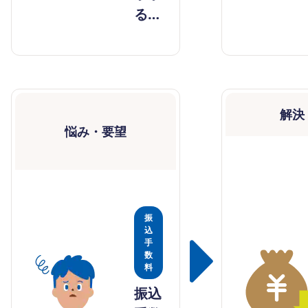
る…
解決
悩み・要望
振
込
手
数
料
振込