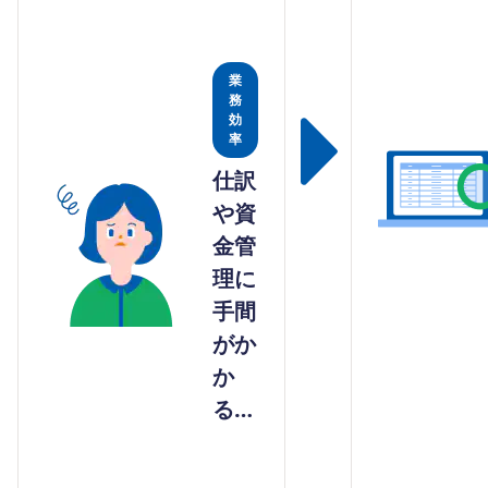
業
務
効
率
仕訳
や資
金管
理に
手間
がか
か
る…