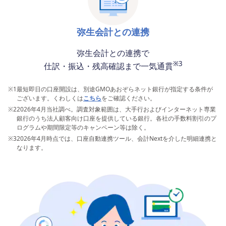
弥生会計との連携
弥生会計との連携で
※3
仕訳・振込・残高確認まで一気通貫
※1
最短即日の口座開設は、別途GMOあおぞらネット銀行が指定する条件が
ございます。くわしくは
こちら
をご確認ください。
※2
2026年4月当社調べ。調査対象範囲は、大手行およびインターネット専業
銀行のうち法人顧客向け口座を提供している銀行。各社の手数料割引のプ
ログラムや期間限定等のキャンペーン等は除く。
※3
2026年4月時点では、口座自動連携ツール、会計Nextを介した明細連携と
なります。