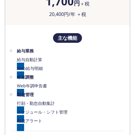
1,700
円
＋税
20,400
円/年 ＋税
主な機能
給与業務
給与自動計算
Web給与明細
年末調整
Web年調申告書
勤怠管理
打刻・勤怠自動集計
スケジュール・シフト管理
勤怠アラート