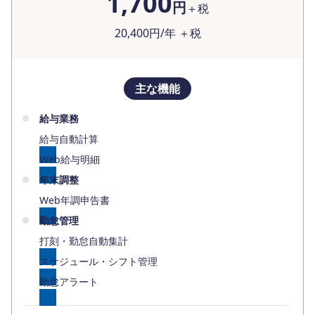
1,700
円
＋税
20,400
円/年 ＋税
主な機能
給与業務
給与自動計算
Web給与明細
年末調整
Web年調申告書
勤怠管理
打刻・勤怠自動集計
スケジュール・シフト管理
勤怠アラート