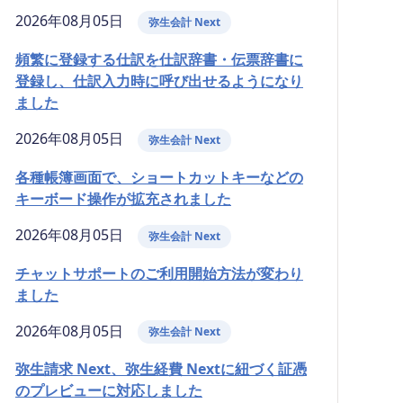
2026年08月05日
弥生会計 Next
頻繁に登録する仕訳を仕訳辞書・伝票辞書に
登録し、仕訳入力時に呼び出せるようになり
ました
2026年08月05日
弥生会計 Next
各種帳簿画面で、ショートカットキーなどの
キーボード操作が拡充されました
2026年08月05日
弥生会計 Next
チャットサポートのご利用開始方法が変わり
ました
2026年08月05日
弥生会計 Next
弥生請求 Next、弥生経費 Nextに紐づく証憑
のプレビューに対応しました