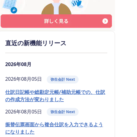
直近の新機能リリース
2026年08月
2026年08月05日
弥生会計 Next
仕訳日記帳や総勘定元帳/補助元帳での、仕訳
の作成方法が変わりました
2026年08月05日
弥生会計 Next
振替伝票画面から複合仕訳を入力できるよう
になりました