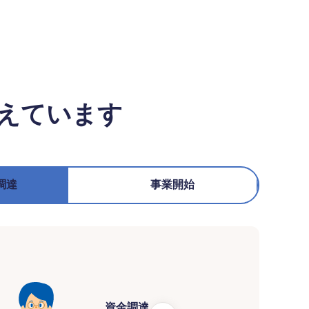
えています
調達
事業開始
資金調達