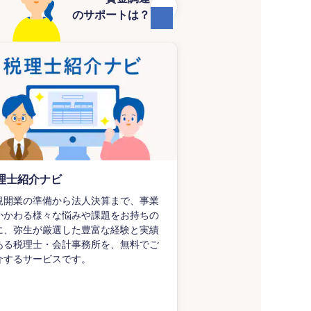
のサポートは？
理士紹介ナビ
資金調達ナビ
規開業の準備から法人決算まで、事業
資金調達手段にもさま
かかわる様々な悩みや課題をお持ちの
ます。それらについて
に、弥生が厳選した豊富な経験と実績
でなく、利用できる資
ある税理士・会計事務所を、無料でご
することもできます。
介するサービスです。