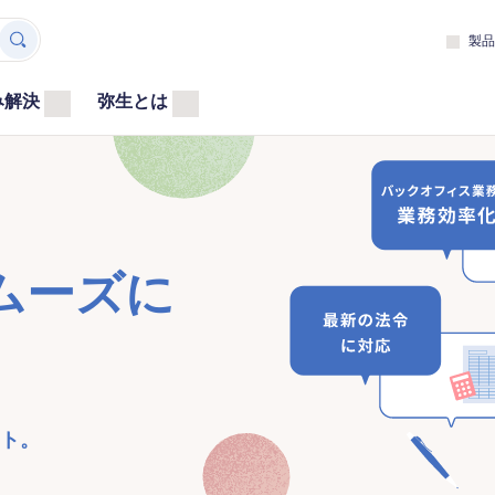
製品
み解決
弥生とは
ムーズに
ト。