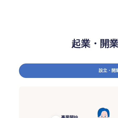
起業・開
設立・開
事業開始