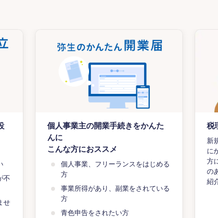
設
個人事業主の開業手続きをかんた
税
んに
新
こんな方におススメ
に
方
い
個人事業、フリーランスをはじめる
の
方
が不
紹
事業所得があり、副業をされている
方
ませ
青色申告をされたい方