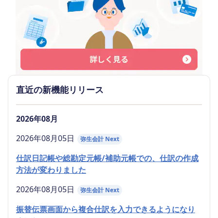
直近の新機能リリース
2026年08月
2026年08月05日
弥生会計 Next
仕訳日記帳や総勘定元帳/補助元帳での、仕訳の作成
方法が変わりました
2026年08月05日
弥生会計 Next
振替伝票画面から複合仕訳を入力できるようになり