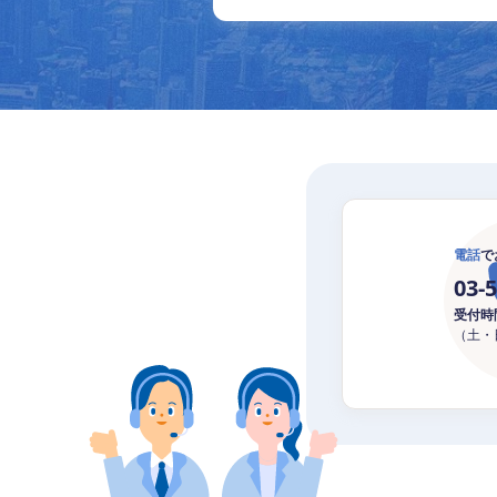
電話
で
03-
受付時間 
（土・