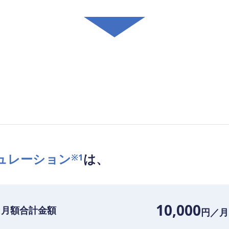
ュレーション
は、
※1
10,000
月額合計金額
円／月