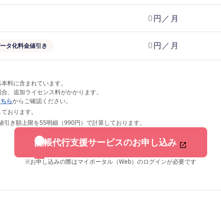
0
円／月
0
円／月
ータ化料金値引き
基本料に含まれています。
場合、追加ライセンス料がかかります。
こちら
からご確認ください。
しております。
引き額上限を55明細（990円）で計算しております。
記帳代行支援サービスのお申し込み
※
お申し込みの際はマイポータル（Web）のログインが必要です