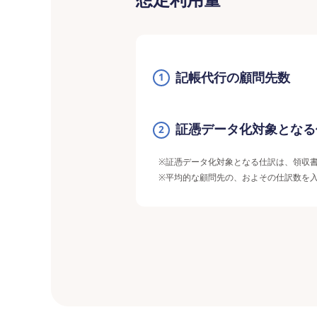
記帳代行の顧問先数
1
証憑データ化対象となる
2
※
証憑データ化対象となる仕訳は、領収
※
平均的な顧問先の、およその仕訳数を