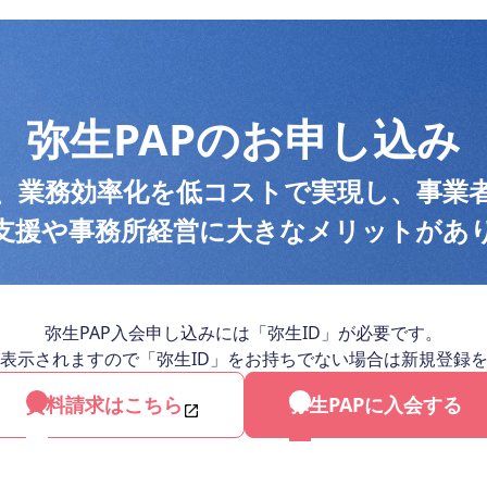
弥生PAPのお申し込み
と、業務効率化を
低コストで実現し、事業
支援や事務所経営に
大きなメリットがあ
弥生PAP入会申し込みには「弥生ID」が必要です。
表示されますので「弥生ID」を
お持ちでない場合は新規登録
資料請求はこちら
弥生PAPに入会する