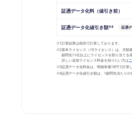
証憑データ化料（値引き前）
証憑データ化値引き額
※4
証憑デ
※1
計算結果は税別で計算しております。
※2
基本ライセンス（10ライセンス）は、月額
顧問先11社以上にライセンスを割り当てる
詳しい追加ライセンス料金を知りたい方は
※3
証憑データ化料金は、明細単価18円で計算
※4
証憑データ化値引き額は、1顧問先当たりの値