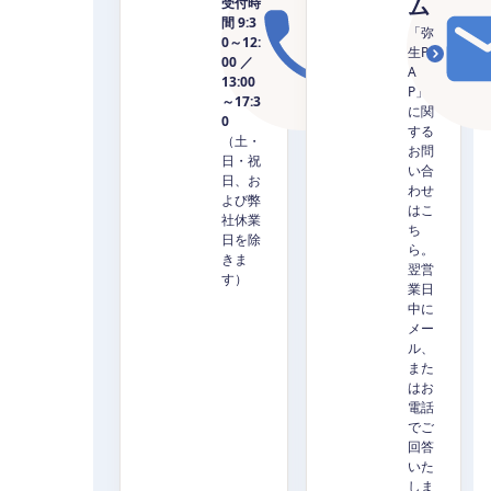
ム
受付時
間 9:3
「弥
0～12:
生P
00 ／
A
13:00
P」
～17:3
に関
0
する
（土・
お問
日・祝
い合
日、お
わせ
よび弊
はこ
社休業
ち
日を除
ら。
きま
翌営
す）
業日
中に
メー
ル、
また
はお
電話
でご
回答
いた
しま