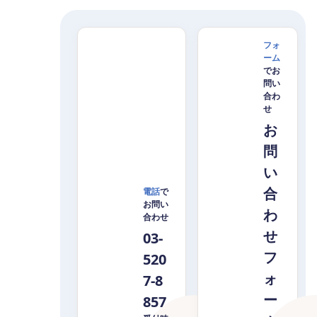
フォ
ーム
でお
問い
合わ
せ
お
問
い
合
電話
で
お問い
わ
合わせ
せ
03-
フ
520
ォ
7-8
ー
857