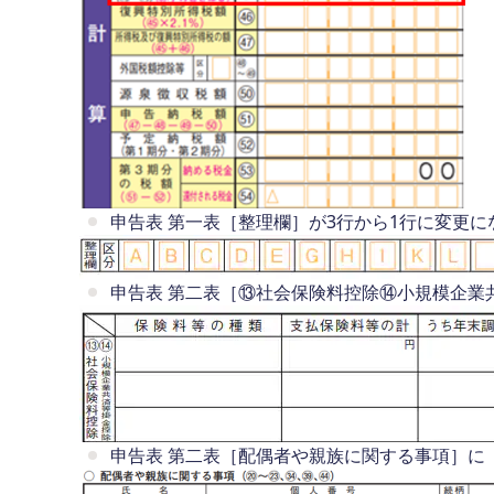
申告表 第一表［整理欄］が3行から1行に変更に
申告表 第二表［⑬社会保険料控除⑭小規模企業
申告表 第二表［配偶者や親族に関する事項］に