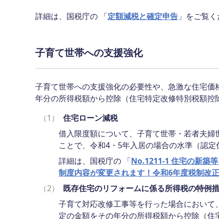
詳細は、国税庁の 「
定額減税と確定申告
」をご覧く
子育て世帯への支援強化
子育て世帯への支援強化の必要性や、急激な住宅価
年分の所得税額から控除（住宅特定改修特別税額控
（1）
住宅ローン減税
借入限度額について、子育て世帯・若者夫婦
ことで、令和4・5年入居の場合の水準（認定住宅：
詳細は、国税庁の 「
No.1211-1 住宅
制度内容が変更されます！令和6年度税制改
（2）
既存住宅のリフォームに係る所得税の特例
子育て対応改修工事等を行った場合において、
定の金額をその年分の所得税額から控除（住