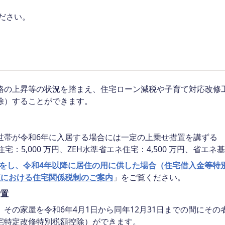
ださい。
格の上昇等の状況を踏まえ、住宅ローン減税や子育て対応改修
除）することができます。
世帯が令和6年に入居する場合には一定の上乗せ措置を講ずる
5,000 万円、ZEH水準省エネ住宅：4,500 万円、省エネ
の新築等をし、令和4年以降に居住の用に供した場合（住宅借入金等特
正における住宅関係税制のご案内
」をご覧ください。
措置
その家屋を令和6年4月1日から同年12月31日までの間にそ
宅特定改修特別税額控除）ができます。