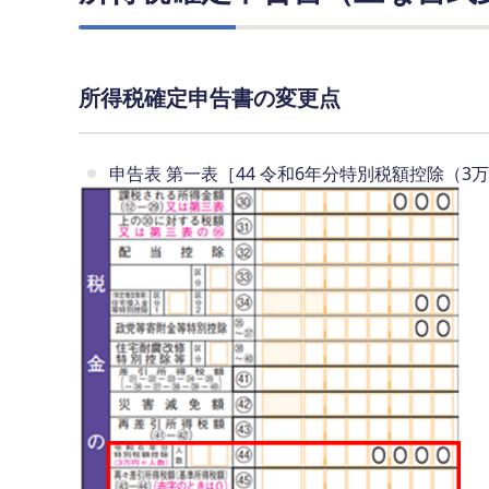
所得税確定申告書の変更点
申告表 第一表［44 令和6年分特別税額控除（3