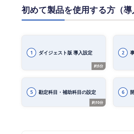
初めて製品を使用する方（導
1
ダイジェスト版 導入設定
2
約5分
5
勘定科目・補助科目の設定
6
約10分