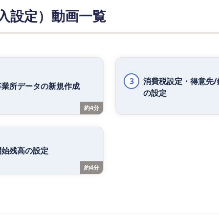
入設定）動画一覧
3
消費税設定・得意先/
事業所データの新規作成
の設定
約4分
開始残高の設定
約4分