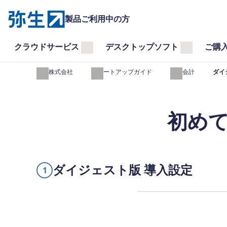
製品ご利用中の方
クラウドサービス
デスクトップソフト
ご購
弥生株式会社
スタートアップガイド
弥生会計
ダイ
初め
ダイジェスト版 導入設定
1