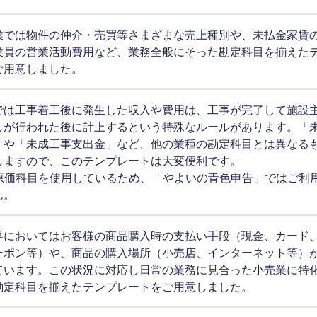
業では物件の仲介・売買等さまざまな売上種別や、未払金家賃
業員の営業活動費用など、業務全般にそった勘定科目を揃えた
ご用意しました。
では工事着工後に発生した収入や費用は、工事が完了して施設
しが行われた後に計上するという特殊なルールがあります。「
」や「未成工事支出金」など、他の業種の勘定科目とは異なる
しますので、このテンプレートは大変便利です。
造原価科目を使用しているため、「やよいの青色申告」ではご利
ん。
界においてはお客様の商品購入時の支払い手段（現金、カード
ーポン等）や、商品の購入場所（小売店、インターネット等）
ています。この状況に対応し日常の業務に見合った小売業に特
勘定科目を揃えたテンプレートをご用意しました。