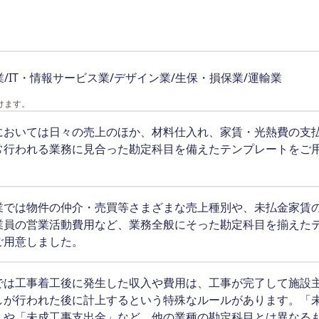
業/IT・情報サービス業/デザイン業/生保・損保業/運輸業
けます。
においては日々の売上のほか、材料仕入れ、家賃・光熱費の支
常行われる業務に見合った勘定科目を備えたテンプレートをご
業では物件の仲介・売買等さまざまな売上種別や、未払金家賃
業員の営業活動費用など、業務全般にそった勘定科目を揃えた
ご用意しました。
では工事着工後に発生した収入や費用は、工事が完了して施設
しが行われた後に計上するという特殊なルールがあります。「
」や「未成工事支出金」など、他の業種の勘定科目とは異なる