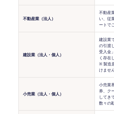
不動産
不動産業（法人）
い、従
ートで
建設業
の引渡
受入金
建設業（法人・個人）
く存在
※ 製
けませ
小売業
券、ク
小売業（法人・個人）
してき
数々の