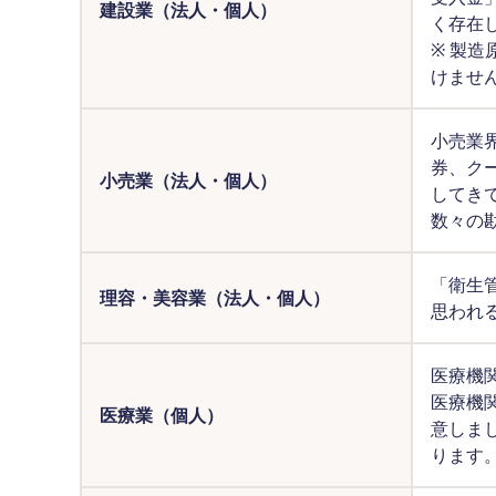
建設業（法人・個人）
く存在
※ 製
けませ
小売業
券、ク
小売業（法人・個人）
してき
数々の
「衛生
理容・美容業（法人・個人）
思われ
医療機
医療機
医療業（個人）
意しま
ります