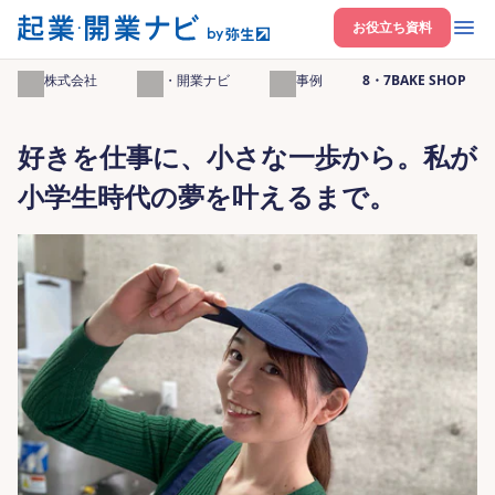
開く
お役立ち資料
弥生株式会社
起業・開業ナビ
起業事例
8・7BAKE SHOP
好きを仕事に、小さな一歩から。私が
小学生時代の夢を叶えるまで。