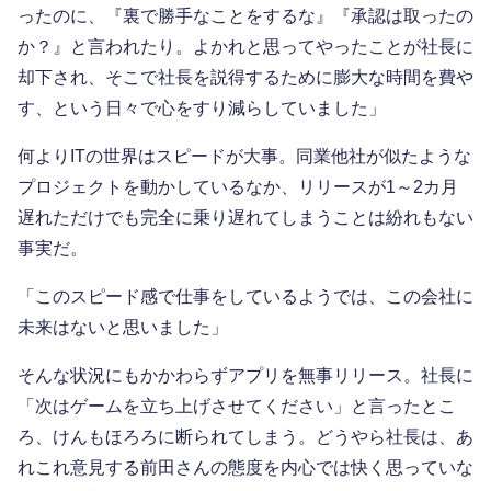
ったのに、『裏で勝手なことをするな』『承認は取ったの
か？』と言われたり。よかれと思ってやったことが社長に
却下され、そこで社長を説得するために膨大な時間を費や
す、という日々で心をすり減らしていました」
何よりITの世界はスピードが大事。同業他社が似たような
プロジェクトを動かしているなか、リリースが1～2カ月
遅れただけでも完全に乗り遅れてしまうことは紛れもない
事実だ。
「このスピード感で仕事をしているようでは、この会社に
未来はないと思いました」
そんな状況にもかかわらずアプリを無事リリース。社長に
「次はゲームを立ち上げさせてください」と言ったとこ
ろ、けんもほろろに断られてしまう。どうやら社長は、あ
れこれ意見する前田さんの態度を内心では快く思っていな