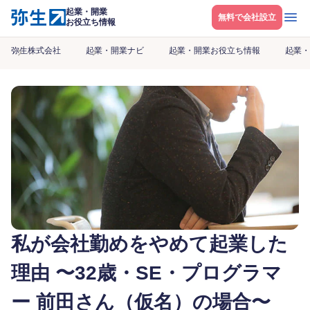
起業・開業
メニ
無料で会社設立
お役立ち情報
弥生株式会社
起業・開業ナビ
起業・開業お役立ち情報
起業・
私が会社勤めをやめて起業した
理由 〜32歳・SE・プログラマ
ー 前田さん（仮名）の場合〜