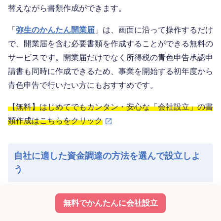
替えながら書類作成ができます。
「
弥生のかんたん開業届
」は、画面に沿って操作するだけ
で、開業届を含む必要書類を作成することができる無料の
サービスです。開業届だけでなく所得税の青色申告承認申
請書も同時に作成できるため、事業を開始する初年度から
青色申告で行いたい方にもおすすめです。
【無料】はじめてでもカンタン・安心な「会社設立」の書
類作成はこちらをクリック
自社に適した資金調達の方法を選んで設立しよ
う
起業・開業時に利用できる資金調達方法には、融資や出
無料でかんたんに会社設立
資、補助金・助成金など、さまざまな選択肢があります。