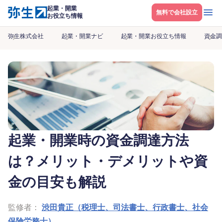
起業・開業
メニ
無料で会社設立
お役立ち情報
弥生株式会社
起業・開業ナビ
起業・開業お役立ち情報
資金調
起業・開業時の資金調達方法
は？メリット・デメリットや資
金の目安も解説
監修者：
渋田貴正（税理士、司法書士、行政書士、社会
保険労務士）