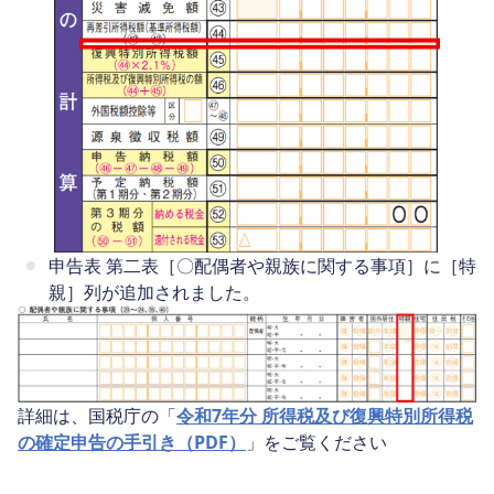
申告表 第二表［〇配偶者や親族に関する事項］に［特
親］列が追加されました。
詳細は、国税庁の「
令和7年分 所得税及び復興特別所得税
の確定申告の手引き（PDF）
」をご覧ください