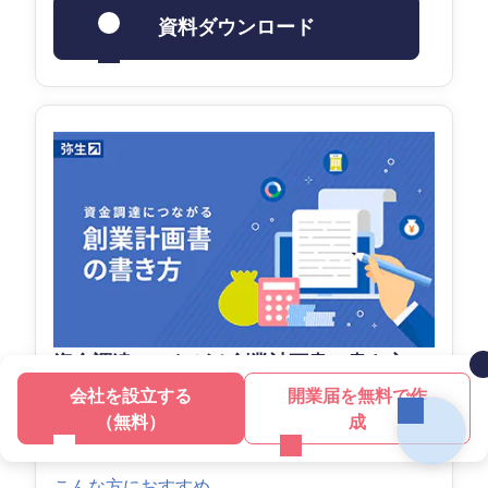
資料ダウンロード
資金調達につながる創業計画書の書き方
起業前に事業計画を作ることで必要な資金が把
会社を設立する
開業届を無料で作
握できます。資金調達の種類と方法、そして必
（無料）
成
要な準備を解説します。
こんな方におすすめ