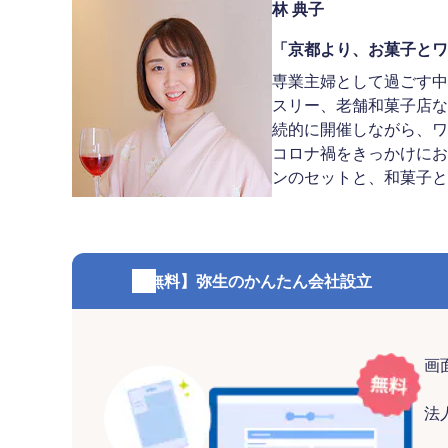
林 典子
「京都より、お菓子とワイ
専業主婦として過ごす中
スリー、老舗和菓子店な
続的に開催しながら、ワ
コロナ禍をきっかけにお
ンのセットと、和菓子とシ
【無料】弥生のかんたん会社設立
画
法