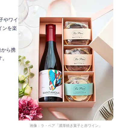
子やワイ
インを楽
発から携
す。
画像：ラ・ペア「濃厚焼き菓子と赤ワイン」