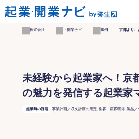
弥生株式会社
起業・開業ナビ
起業事例
京都より、
未経験から起業家へ！京
の魅力を発信する起業家
起業時の課題
事業計画／収支計画の策定, 集客、顧客獲得, 製品／