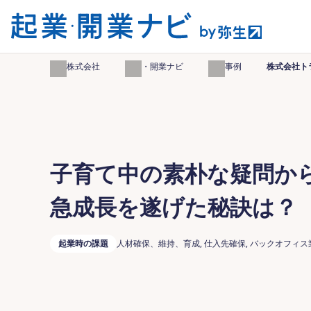
弥生株式会社
起業・開業ナビ
起業事例
株式会社ト
子育て中の素朴な疑問から
急成長を遂げた秘訣は？
起業時の課題
人材確保、維持、育成, 仕入先確保, バックオフィス