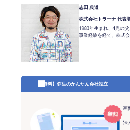
志田 典道
株式会社トラーナ 代表
1983年生まれ、4児
事業経験を経て、株式会
【無料】弥生のかんたん会社設立
画
法