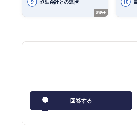
9
弥生会計との連携
10
約9分
回答する