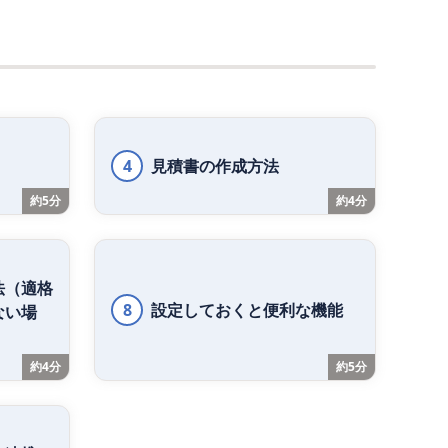
4
見積書の作成方法
約5分
約4分
法（適格
8
設定しておくと便利な機能
ない場
約4分
約5分