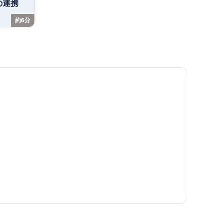
の連携
約6分