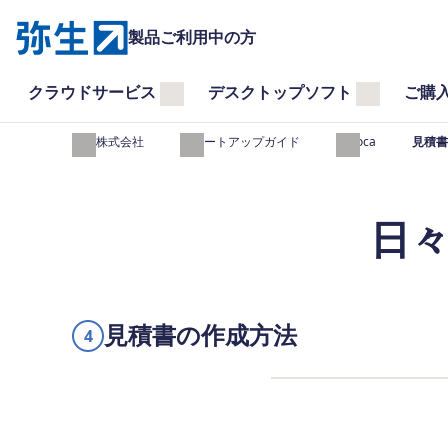
製品ご利用中の方
クラウドサービス
デスクトップソフト
ご購
弥生株式会社
スタートアップガイド
Misoca
見積書
日
見積書の作成方法
4