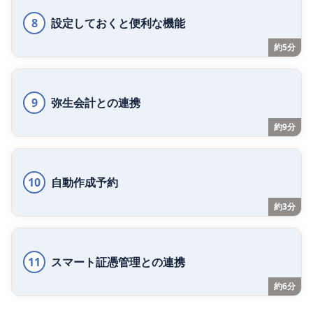
8
設定しておくと便利な機能
約5分
9
弥生会計との連携
約9分
10
自動作成予約
約3分
11
スマート証憑管理との連携
約6分