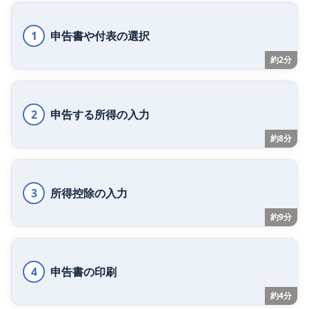
1
申告書や付表の選択
約2分
2
申告する所得の入力
約8分
3
所得控除の入力
約9分
4
申告書の印刷
約4分