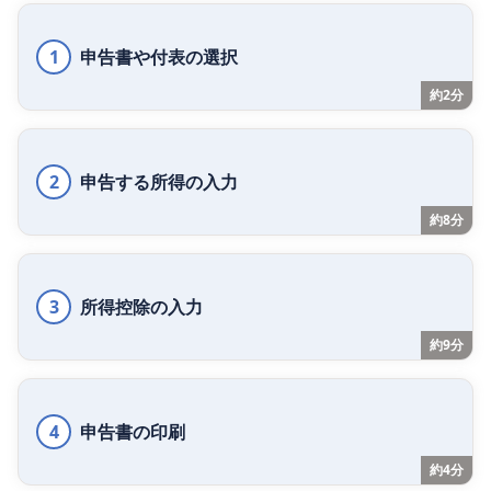
1
申告書や付表の選択
約2分
2
申告する所得の入力
約8分
3
所得控除の入力
約9分
4
申告書の印刷
約4分