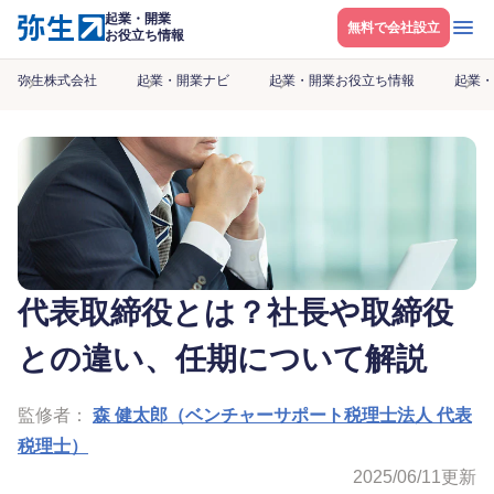
起業・開業
メニ
無料で会社設立
お役立ち情報
弥生株式会社
起業・開業ナビ
起業・開業お役立ち情報
起業・
代表取締役とは？社長や取締役
との違い、任期について解説
監修者：
森 健太郎（ベンチャーサポート税理士法人 代表
税理士）
2025/06/11
更新