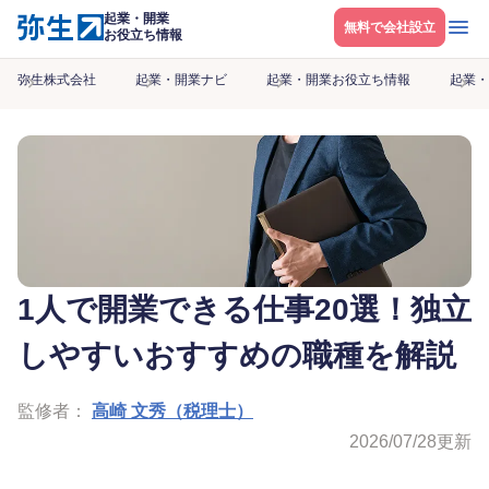
起業・開業
メニ
無料で会社設立
お役立ち情報
弥生株式会社
起業・開業ナビ
起業・開業お役立ち情報
起業・
1人で開業できる仕事20選！独立
しやすいおすすめの職種を解説
監修者：
高崎 文秀（税理士）
2026/07/28
更新