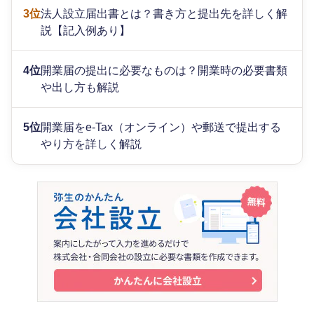
3位
法人設立届出書とは？書き方と提出先を詳しく解
説【記入例あり】
4位
開業届の提出に必要なものは？開業時の必要書類
や出し方も解説
5位
開業届をe-Tax（オンライン）や郵送で提出する
やり方を詳しく解説