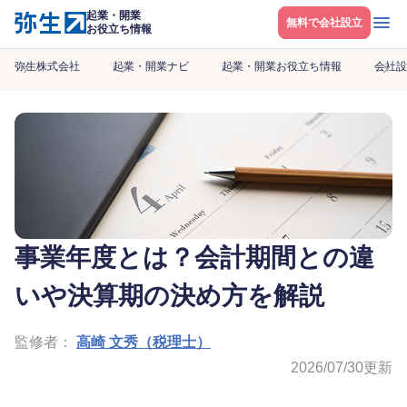
起業・開業
メニ
無料で会社設立
お役立ち情報
弥生株式会社
起業・開業ナビ
起業・開業お役立ち情報
会社設
事業年度とは？会計期間との違
いや決算期の決め方を解説
監修者：
高崎 文秀（税理士）
2026/07/30
更新