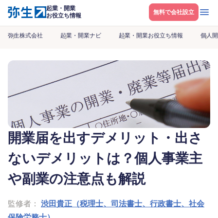
起業・開業
メニ
無料で会社設立
お役立ち情報
弥生株式会社
起業・開業ナビ
起業・開業お役立ち情報
個人開
開業届を出すデメリット・出さ
ないデメリットは？個人事業主
や副業の注意点も解説
監修者：
渋田貴正（税理士、司法書士、行政書士、社会
保険労務士）