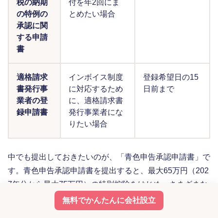
税の納期
付を年2回にま
の特例の
とめたい場合
承認に関
する申請
書
適格請求
インボイス制度
登録希望日の15
書発行事
に対応するため
日前まで
業者の登
に、適格請求書
録申請書
発行事業者にな
りたい場合
中でも提出しておきたいのが、「青色申告承認申請書」で
す。青色申告承認申請書を提出すると、最大65万円（202
7年分から最大75万円）の特別控除をはじめ、さまざまな
節税メリットのある青色申告ができるようになります。
無料でかんたんに会社設立