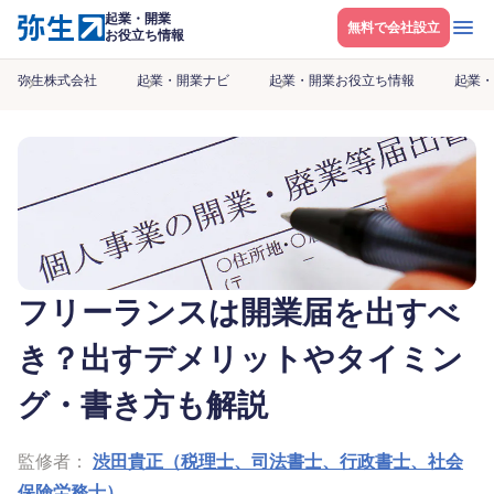
起業・開業
メニ
無料で会社設立
お役立ち情報
弥生株式会社
起業・開業ナビ
起業・開業お役立ち情報
起業・
フリーランスは開業届を出すべ
き？出すデメリットやタイミン
グ・書き方も解説
監修者：
渋田貴正（税理士、司法書士、行政書士、社会
保険労務士）