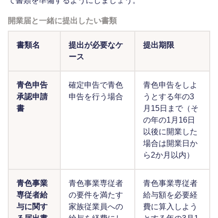
て書類を準備するようにしましょう。
開業届と一緒に提出したい書類
書類名
提出が必要なケ
提出期限
ース
青色申告
確定申告で青色
青色申告をしよ
承認申請
申告を行う場合
うとする年の3
書
月15日まで（そ
の年の1月16日
以後に開業した
場合は開業日か
ら2か月以内）
青色事業
青色事業専従者
青色事業専従者
専従者給
の要件を満たす
給与額を必要経
与に関す
家族従業員への
費に算入しよう