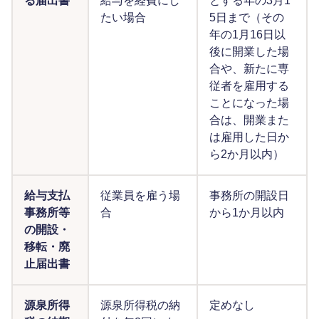
る届出書
給与を経費にし
とする年の3月1
たい場合
5日まで（その
年の1月16日以
後に開業した場
合や、新たに専
従者を雇用する
ことになった場
合は、開業また
は雇用した日か
ら2か月以内）
給与支払
従業員を雇う場
事務所の開設日
事務所等
合
から1か月以内
の開設・
移転・廃
止届出書
源泉所得
源泉所得税の納
定めなし