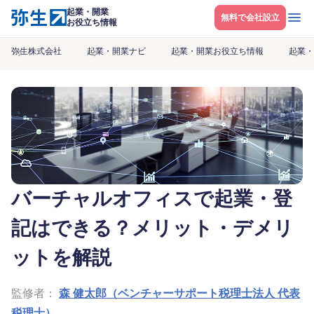
起業・開業
メニ
無料で会社設立
お役立ち情報
弥生株式会社
起業・開業ナビ
起業・開業お役立ち情報
起業・
バーチャルオフィスで起業・登
記はできる？メリット・デメリ
ットを解説
監修者：
森 健太郎（ベンチャーサポート税理士法人 代表
税理士）