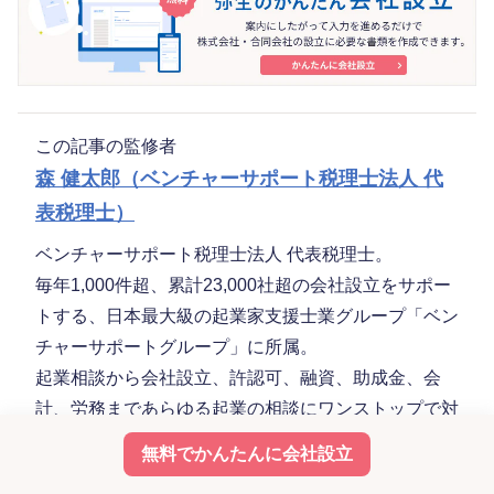
この記事の監修者
森 健太郎（ベンチャーサポート税理士法人 代
表税理士）
ベンチャーサポート税理士法人 代表税理士。
毎年1,000件超、累計23,000社超の会社設立をサポー
トする、日本最大級の起業家支援士業グループ「ベン
チャーサポートグループ」に所属。
起業相談から会社設立、許認可、融資、助成金、会
計、労務まであらゆる起業の相談にワンストップで対
応します。起業・会社設立に役立つYouTubeチャンネ
無料でかんたんに会社設立
ル
会社設立サポートチャンネル
を運営。