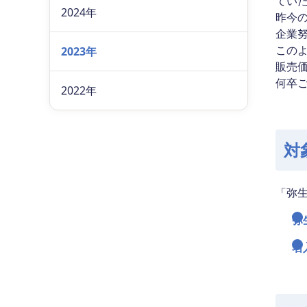
てい
2024年
昨今
企業
この
2023年
販売
何卒
2022年
対
「弥
弥
名