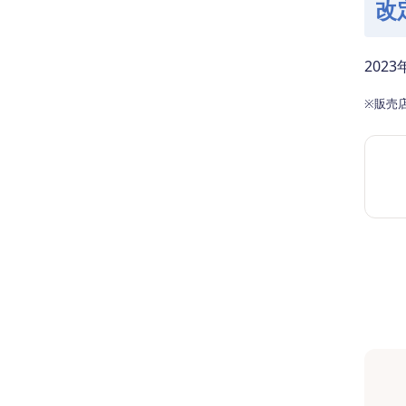
改
202
※販売