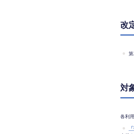
改
第
対
各利用
「