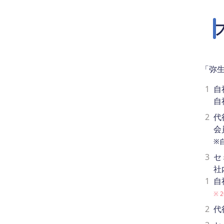
「弥生
1
自
自
2
代
会
※
3
セ
社
1
自
※ 
2
代