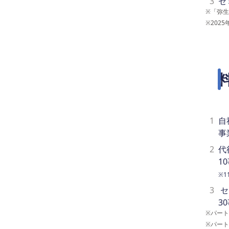
3
セ
※
「弥生
※
202
1
自
事
2
代
1
※
3
セ
3
※
パート
※
パート