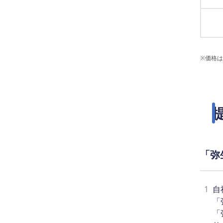
※
価格は
「弥
1
自
「
「