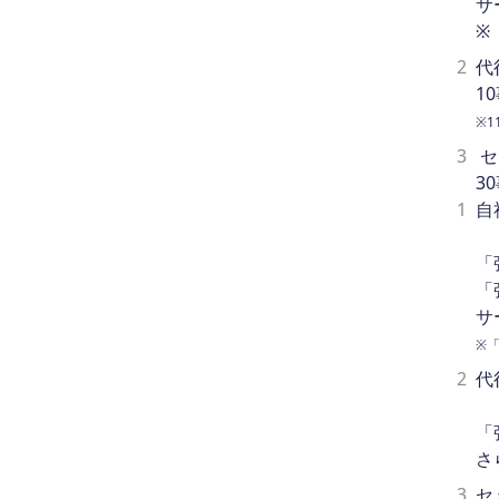
サ
※
2
代
1
※
3
セ
3
1
自
「
「
サ
※
2
代
「
さ
3
セ