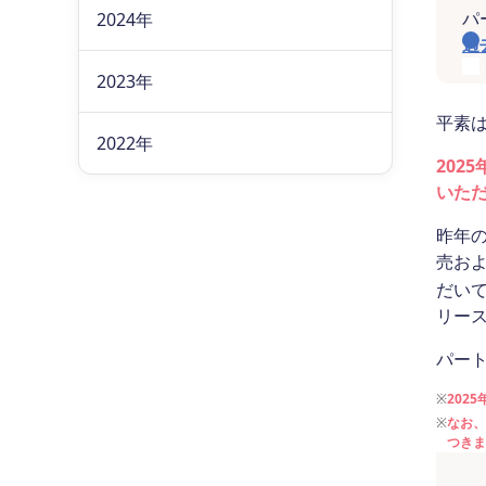
パ
2024年
過
2023年
平素
2022年
202
いた
昨年の
売お
だい
リー
パート
※
202
※
なお、
つきま