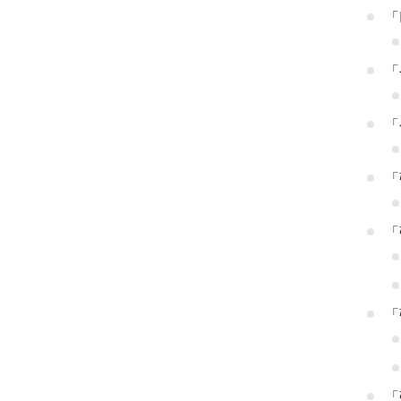
「
「
「
「
「
「
「