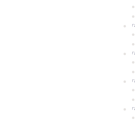
「
「
「
「