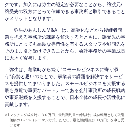
クです。加入には弥生の認定が必要なことから、譲渡元/
譲受先の双方にとって信頼できる事務所と取引できること
がメリットとなります。
「弥生のあんしんM&A」は、高齢化などから後継者問
題を抱える事務所の課題を解決するとともに、譲受先の事
務所にとっても高度な専門性を有するスタッフや顧問先を
そのまま引き受けできることから、会計事務所の事業成長
に大きく寄与します。
弥生は、創業時から続く"スモールビジネスに寄り添
う"姿勢と思いのもとで、事業者の課題を解決するサービ
スを提供してまいりました。スモールビジネスを支援する
最も身近で重要なパートナーである会計事務所の成長戦略
や事業継続を支援することで、日本全体の成長や活性化に
貢献します。
※1
マッチング成立時に３０万円、最終契約書の締結時に成功報酬として取引
価額の3～5％（レーマン方式、ただし、最低報酬額は100万円）を申し受
けます