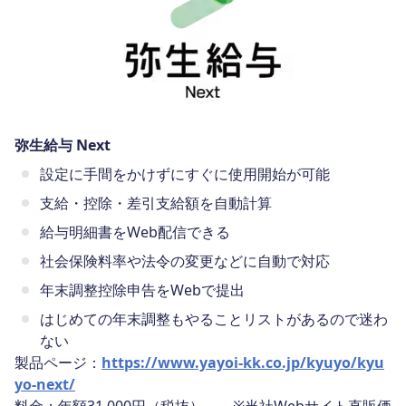
弥生給与 Next
設定に手間をかけずにすぐに使用開始が可能
支給・控除・差引支給額を自動計算
給与明細書をWeb配信できる
社会保険料率や法令の変更などに自動で対応
年末調整控除申告をWebで提出
はじめての年末調整もやることリストがあるので迷わ
ない
製品ページ：
https://www.yayoi-kk.co.jp/kyuyo/kyu
yo-next/
料金：年額31,000円（税抜）～ ※当社Webサイト直販価