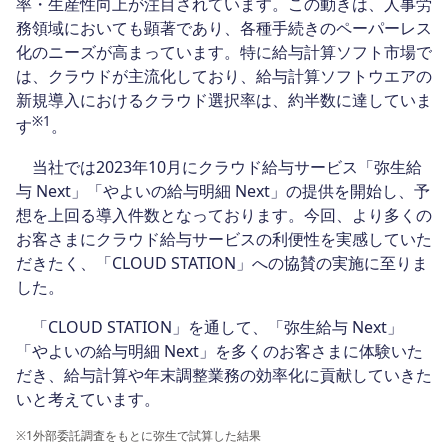
率・生産性向上が注目されています。この動きは、人事労
務領域においても顕著であり、各種手続きのペーパーレス
化のニーズが高まっています。特に給与計算ソフト市場で
は、クラウドが主流化しており、給与計算ソフトウエアの
新規導入におけるクラウド選択率は、約半数に達していま
※1
す
。
当社では2023年10月にクラウド給与サービス「弥生給
与 Next」「やよいの給与明細 Next」の提供を開始し、予
想を上回る導入件数となっております。今回、より多くの
お客さまにクラウド給与サービスの利便性を実感していた
だきたく、「CLOUD STATION」への協賛の実施に至りま
した。
「CLOUD STATION」を通して、「弥生給与 Next」
「やよいの給与明細 Next」を多くのお客さまに体験いた
だき、給与計算や年末調整業務の効率化に貢献していきた
いと考えています。
※1
外部委託調査をもとに弥生で試算した結果