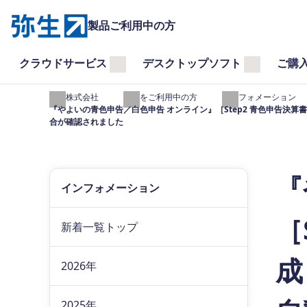
製品ご利用中の方
クラウドサービス
デスクトップソフト
ご購
弥生株式会社
製品をご利用中の方
インフォメーション
『やよいの青色申告／白色申告 オンライン』［Step2 青色申告
合が確認されました
『
インフォメーション
［
新着一覧トップ
成
2026年
2025年