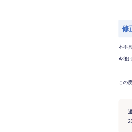
修
本不具
今後
この
2