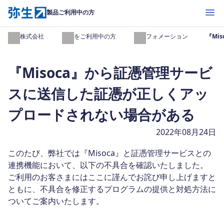
開く
製品ご利用中の方
弥生株式会社
製品をご利用中の方
インフォメーション
『Mi
『Misoca』から証憑管理サービ
スに送信した証憑が正しくアッ
プロードされない場合がある
2022年08月24日
このたび、弊社では『Misoca』と証憑管理サービスとの
連携機能において、以下の不具合を確認いたしました。
ご利用のお客さまにはここに謹んでお詫び申し上げますと
ともに、不具合を修正するプログラムの提供と対処方法に
ついてご案内いたします。