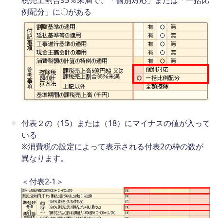
税売上割合95％未満で、「個別対応」または「一括比
例配分」に〇がある
付表２の（15）または（18）にマイナスの値が入って
いる
※消費税の設定によって表示される付表2の枠の数が
異なります。
＜付表2-1＞