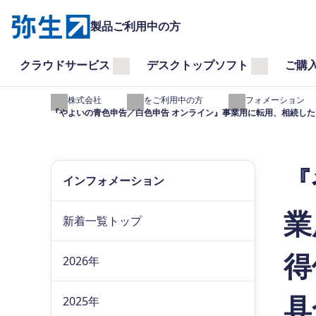
製品ご利用中の方
クラウドサービス
デスクトップソフト
ご購
弥生株式会社
製品をご利用中の方
インフォメーション
『やよいの青色申告／白色申告 オンライン』事業用に転用、相続し
『
インフォメーション
業
新着一覧トップ
得
2026年
具
2025年