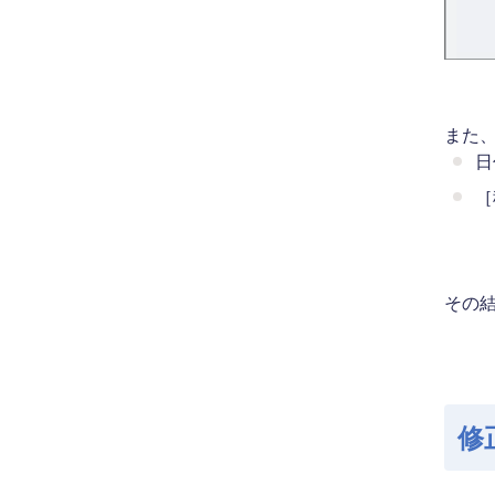
また
日
［
その
修