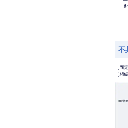
き
不
［固
［相