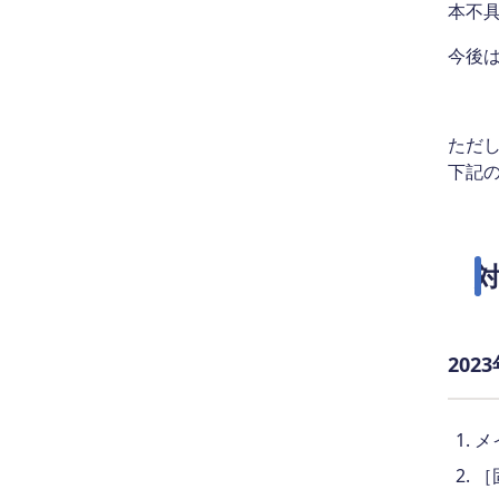
本不具
今後
ただ
下記
20
メ
［