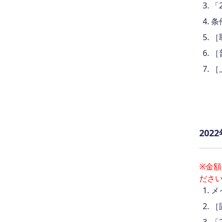
「
条
［
［
［
20
※金
ださ
メ
［