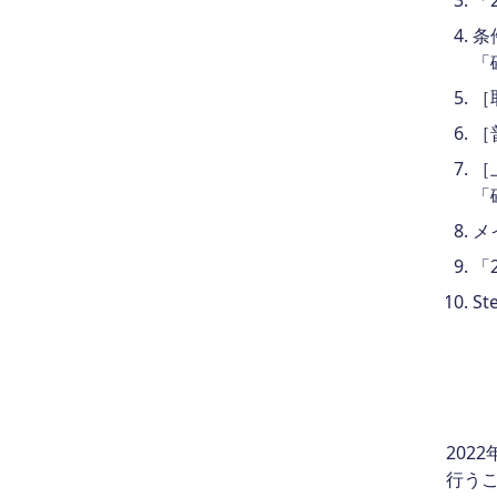
「
条
「
［
［
［
「
メ
「
S
202
行う