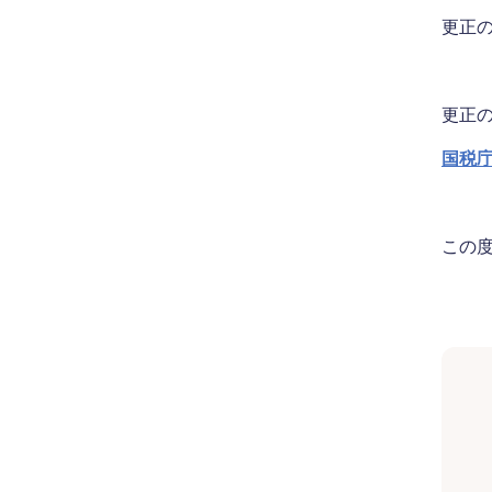
更正
更正
国税
この