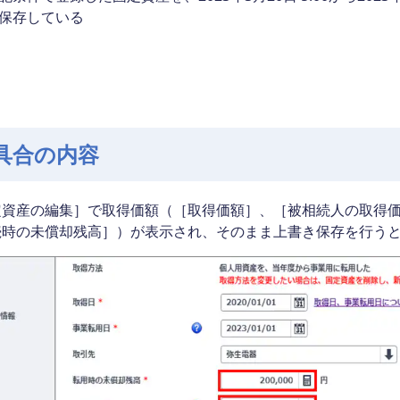
保存している
具合の内容
定資産の編集］で取得価額（［取得価額］、［被相続人の取得
続時の未償却残高］）が表示され、そのまま上書き保存を行う