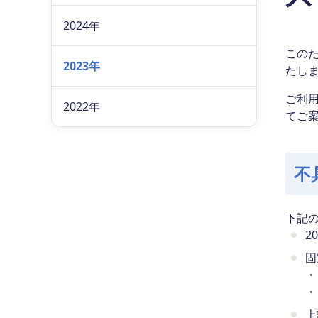
2024年
この
2023年
たし
ご利
2022年
てご
不
下記
2
固
・
・
上