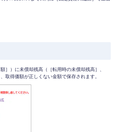
価額］）に未償却残高（［転用時の未償却残高］、
と、取得価額が正しくない金額で保存されます。