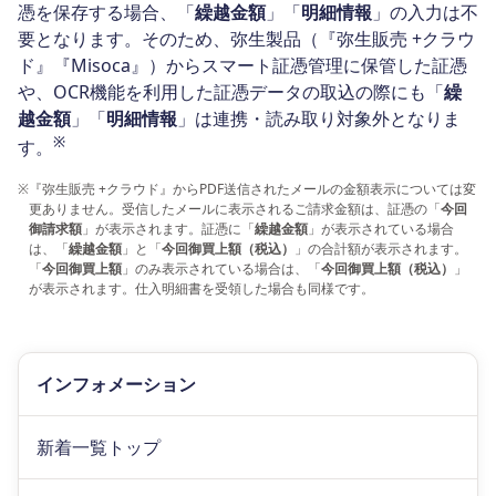
憑を保存する場合、「
繰越金額
」「
明細情報
」の入力は不
要となります。そのため、弥生製品（『弥生販売 +クラウ
ド』『Misoca』）からスマート証憑管理に保管した証憑
や、OCR機能を利用した証憑データの取込の際にも「
繰
越金額
」「
明細情報
」は連携・読み取り対象外となりま
※
す。
※
『弥生販売 +クラウド』からPDF送信されたメールの金額表示については変
更ありません。受信したメールに表示されるご請求金額は、証憑の「
今回
御請求額
」が表示されます。証憑に「
繰越金額
」が表示されている場合
は、「
繰越金額
」と「
今回御買上額（税込）
」の合計額が表示されます。
「
今回御買上額
」のみ表示されている場合は、「
今回御買上額（税込）
」
が表示されます。仕入明細書を受領した場合も同様です。
インフォメーション
新着一覧トップ