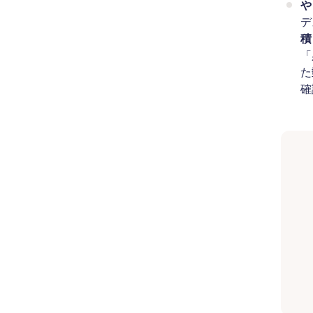
や
デ
積
「
た
確