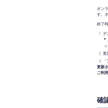
オン
す。
終了
1
デ
＊
※
2
更
3
「
更新さ
ご利
確