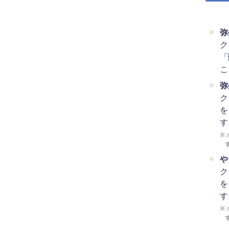
弥
ク
「
こ
弥
ク
を
す
※
や
ク
を
す
※