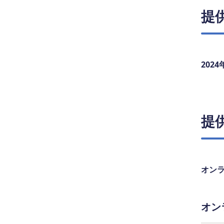
提
202
提
オン
オン