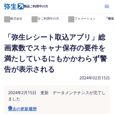
開く
製品ご利用中の方
弥生株式会社
製品をご利用中の方
インフォメーション
「弥生
「弥生レシート取込アプリ」総
画素数でスキャナ保存の要件を
満たしているにもかかわらず警
告が表示される
2024年02月15日
2024年2月15日 更新 データメンテナンスが完了し
ました
過去の更新履歴