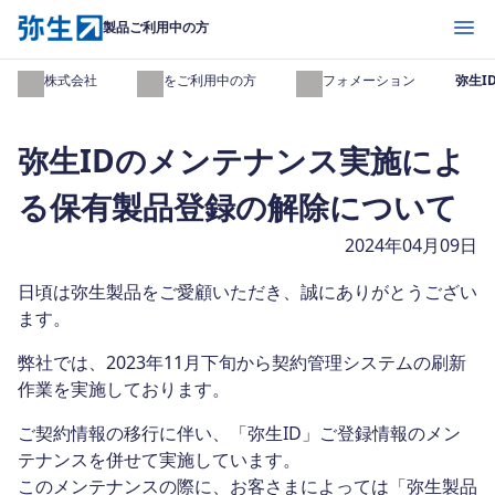
開く
製品ご利用中の方
弥生株式会社
製品をご利用中の方
インフォメーション
弥生I
弥生IDのメンテナンス実施によ
る保有製品登録の解除について
2024年04月09日
日頃は弥生製品をご愛顧いただき、誠にありがとうござい
ます。
弊社では、2023年11月下旬から契約管理システムの刷新
作業を実施しております。
ご契約情報の移行に伴い、「弥生ID」ご登録情報のメン
テナンスを併せて実施しています。
このメンテナンスの際に、お客さまによっては「弥生製品