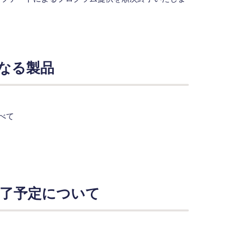
。
なる製品
べて
終了予定について