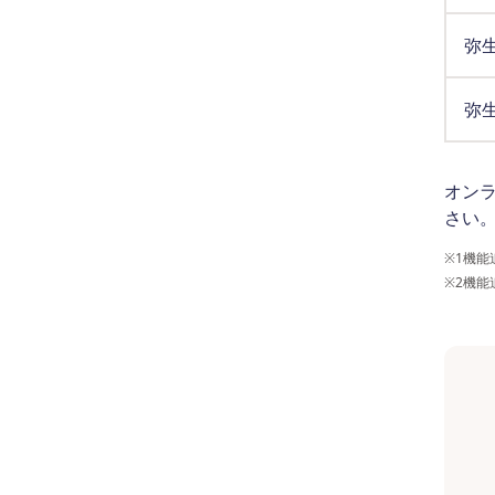
弥生
弥生
オン
さい
※1
機能
※2
機能