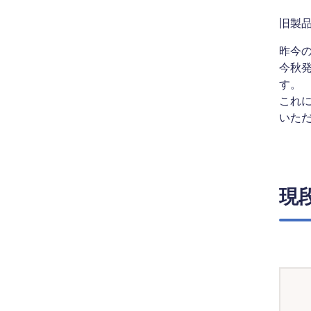
旧製品
昨今
今秋発
す。
これ
いた
現