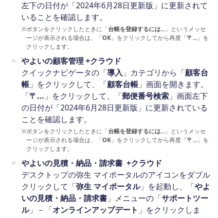
左下の日付が「2024年6月28日更新版」に更新されて
いることを確認します。
※
ボタンをクリックしたときに「
台帳を登録するには...
」というメッセ
ージが表示される場合は、「
OK
」をクリックしてから再度「
〒...
」を
クリックします。
やよいの顧客管理 +クラウド
クイックナビゲータの「
導入
」カテゴリから「
顧客台
帳
」をクリックして、「
顧客台帳
」画面を開きます。
「
〒...
」をクリックして、「
郵便番号検索
」画面左下
の日付が「2024年6月28日更新版」に更新されている
ことを確認します。
※
ボタンをクリックしたときに「
台帳を登録するには...
」というメッセ
ージが表示される場合は、「
OK
」をクリックしてから再度「
〒...
」を
クリックします。
やよいの見積・納品・請求書 +クラウド
デスクトップの弥生 マイポータルのアイコンをダブル
クリックして「
弥生 マイポータル
」を起動し、「
やよ
いの見積・納品・請求書
」メニューの「
サポートツー
ル
」－「
オンラインアップデート
」をクリックしま