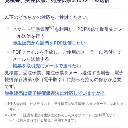
見積書、受注伝票、発注伝票※1のメール送信
以下のどちらかの対応をご検討ください。
※2
スマート証憑管理
を利用し、PDF送信で取引先にメ
ール送信を行う
弥生販売から証憑をPDF送信したい
PDFファイルを作成し、ご使用のメーラーに添付して
メールを送信する
帳票を取引先にメールで送りたい
見積書、受注伝票、発注伝票をメール送信する場合、電子
帳簿保存法第7条（電子取引）に則った控えの保存が必要
です。
弥生販売は電子帳簿保存法に対応していますか？
※1
仕入先台帳、仕入先リスト、発注伝票は弥生販売 スタンダードにはありま
せん。
※2
スマート証憑管理は弥生販売のあんしん保守サポート（無料導入サポー
ト）に加入されている場合、利用できます。