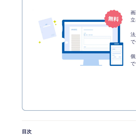
画
立
法
で
個
で
目次