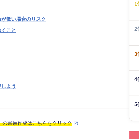
1
額が低い場合のリスク
2
おくこと
3
4
定しよう
5
」の書類作成はこちらをクリック