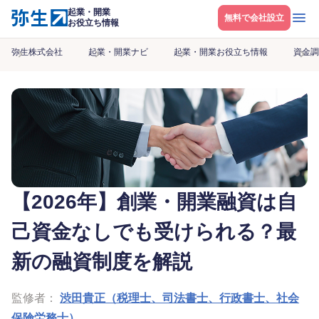
起業・開業
メニ
無料で会社設立
お役立ち情報
弥生株式会社
起業・開業ナビ
起業・開業お役立ち情報
資金調
【2026年】創業・開業融資は自
己資金なしでも受けられる？最
新の融資制度を解説
監修者：
渋田貴正（税理士、司法書士、行政書士、社会
保険労務士）