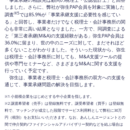
「事業承継の相談先は顧問の税理士・公認会計士」と回答
しました。さらに、弊社が弥生PAP会員を対象に実施した
※
5
調査
では85.9%が「事業承継支援に必要性を感じてい
る」と回答し、事業者だけでなく税理士・会計事務所の関
心も非常に高い結果となりました。一方で、同調査による
と「第三者承継(M&A)の支援経験がある」弥生PAP会員は
36.0%に留まり、世の中のニーズに対して、まだそれほど
多くないことがわかりました。そういった現状から、弥生
は税理士・会計事務所に対しても、M&A支援ツールの提
供や専門セミナーなど、さまざまなM&Aに関する支援を
行っていく予定です。
弥生は、事業者と税理士・会計事務所の双方への支援を
通じて、事業承継問題の解決を目指します。
※1 小規模企業をはじめとする中小企業を指します。
※2 譲渡希望者（売手）は登録無料です。譲受希望者（買手）は登録無
料で、マッチングが成立した段階でサービス利用料として弊社に30万
円（税別）をお支払いいただきます。なお、あんしんエージェントとの
間で仲介契約/ファイナンシャルアドバイザリー契約などを結ぶ場合は