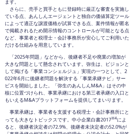
ます。
さらに、売手と買手ともに登録時に厳正な審査を実施し
ている点、あんしんエージェントと独自の価値算定ツール
によって適正な譲渡価格が試算できる点、案件情報が匿名
で掲載されるため開示情報のコントロールが可能となる点
など、事業者と税理士・会計事務所が安心してご利用いた
だける仕組みを用意しています。
「2025年問題」などから、後継者不足や廃業の増加が
大きな問題として懸念されています。弥生は、ビジョンと
して掲げる「事業コンシェルジュ」実現の一つとして、2
022年6月に後継者問題を解決する「事業承継ナビ」サー
ビスを開始しました。「弥生のあんしんM&A」はその中
核に位置づけられ、事業承継における第三者承継の入口と
もいえるM&Aプラットフォームを提供してまいります。
事業承継は、事業者を支援する税理士・会計事務所にと
※4
っても大きなトピックスです。中小企業白書2017
によ
ると、後継者決定者の72.9%、後継者未決定者の52.0%が