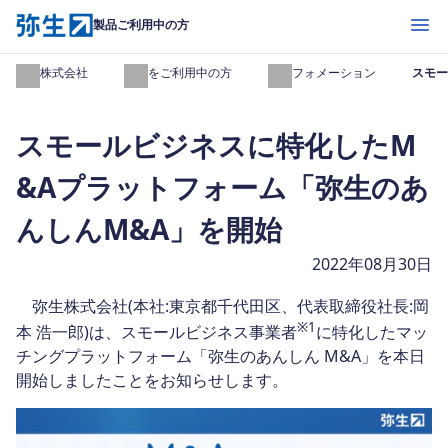
開く
製品ご利用中の方
弥生株式会社
製品をご利用中の方
インフォメーション
スモー
スモールビジネスに特化したM
&Aプラットフォーム「弥生のあ
んしんM&A」を開始
2022年08月30日
弥生株式会社(本社:東京都千代田区、代表取締役社長:岡
※
1
本 浩一郎)は、スモールビジネス事業者
に特化したマッ
チングプラットフォーム「弥生のあんしん M&A」を本日
開始しましたことをお知らせします。