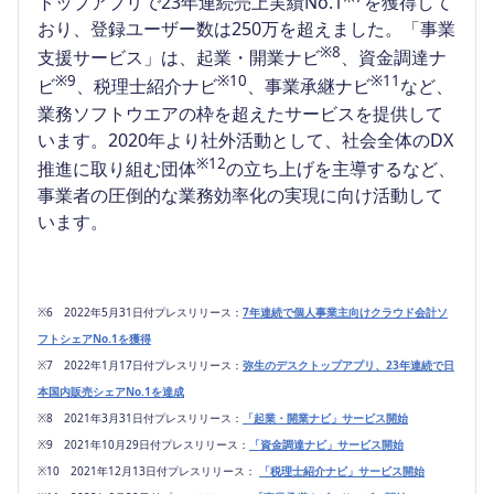
トップアプリで23年連続売上実績No.1
を獲得して
おり、登録ユーザー数は250万を超えました。「事業
※8
支援サービス」は、起業・開業ナビ
、資金調達ナ
※9
※10
※11
ビ
、税理士紹介ナビ
、事業承継ナビ
など、
業務ソフトウエアの枠を超えたサービスを提供して
います。2020年より社外活動として、社会全体のDX
※12
推進に取り組む団体
の立ち上げを主導するなど、
事業者の圧倒的な業務効率化の実現に向け活動して
います。
※6 2022年5月31日付プレスリリース：
7年連続で個人事業主向けクラウド会計ソ
フトシェアNo.1を獲得
※7 2022年1月17日付プレスリリース：
弥生のデスクトップアプリ、23年連続で日
本国内販売シェアNo.1を達成
※8 2021年3月31日付プレスリリース：
「起業・開業ナビ」サービス開始
※9 2021年10月29日付プレスリリース：
「資金調達ナビ」サービス開始
※10 2021年12月13日付プレスリリース：
「税理士紹介ナビ」サービス開始