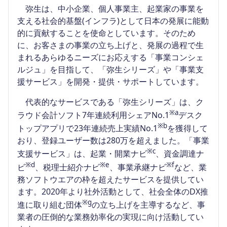
弥生は、中小企業、個人事業主、起業家の事業を
支える社会的基盤(インフラ)として日本の発展に能動
的に貢献することを使命としています。そのため
に、お客さまの事業の立ち上げと、発展の過程で生
まれるあらゆるニーズにお応えする「事業コンシェ
ルジュ」を目指して、「弥生シリーズ」や「事業支
援サービス」を開発・提供・サポートしています。
代表的なサービスである「弥生シリーズ」は、ク
※a
ラウド会計ソフト7年連続利用シェアNo.1
デスク
※b
トップアプリで23年連続売上実績No.1
を獲得して
おり、登録ユーザー数は280万を超えました。「事業
※c
支援サービス」は、起業・開業ナビ
、資金調達ナ
※d
※e
※f
ビ
、税理士紹介ナビ
、事業承継ナビ
など、業
務ソフトウエアの枠を超えたサービスを提供してい
ます。2020年より社外活動として、社会全体のDX推
※g
進に取り組む団体
の立ち上げを主導するなど、事
業者の圧倒的な業務効率化の実現に向け活動してい