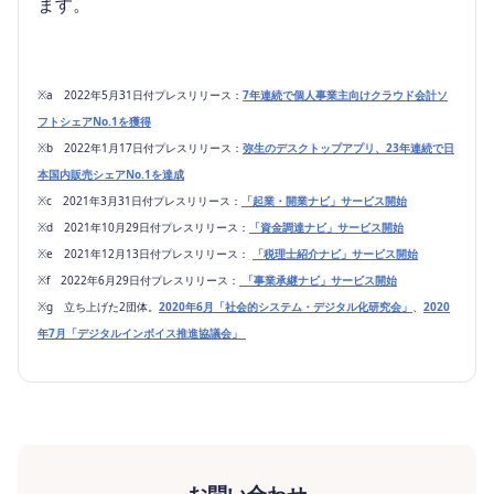
ます。
※a 2022年5月31日付プレスリリース：
7年連続で個人事業主向けクラウド会計ソ
フトシェアNo.1を獲得
※b 2022年1月17日付プレスリリース：
弥生のデスクトップアプリ、23年連続で日
本国内販売シェアNo.1を達成
※c 2021年3月31日付プレスリリース：
「起業・開業ナビ」サービス開始
※d 2021年10月29日付プレスリリース：
「資金調達ナビ」サービス開始
※e 2021年12月13日付プレスリリース：
「税理士紹介ナビ」サービス開始
※f 2022年6月29日付プレスリリース：
「事業承継ナビ」サービス開始
※g 立ち上げた2団体。
2020年6月「社会的システム・デジタル化研究会」
、
2020
年7月「デジタルインボイス推進協議会」
お問い合わせ