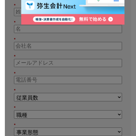
*
*
*
*
*
*
*
*