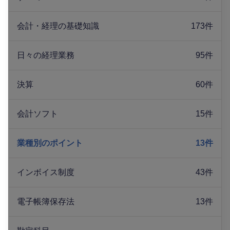
会計・経理の基礎知識
173件
日々の経理業務
95件
決算
60件
会計ソフト
15件
業種別のポイント
13件
インボイス制度
43件
電子帳簿保存法
13件