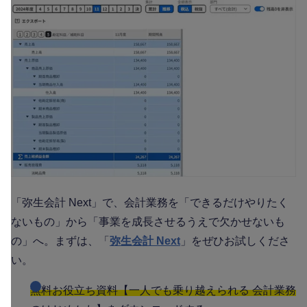
「弥生会計 Next」で、会計業務を「できるだけやりたく
ないもの」から「事業を成長させるうえで欠かせないも
の」へ。まずは、「
弥生会計 Next
」をぜひお試しくださ
い。
無料お役立ち資料【一人でも乗り越えられる 会計業務