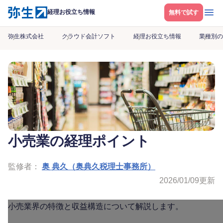
メニ
経理お役立ち情報
無料で試す
弥生株式会社
クラウド会計ソフト
経理お役立ち情報
業種別の
小売業の経理ポイント
監修者：
奥 典久（奥典久税理士事務所）
2026/01/09
更新
小売業界の特徴と収益構造について解説します。