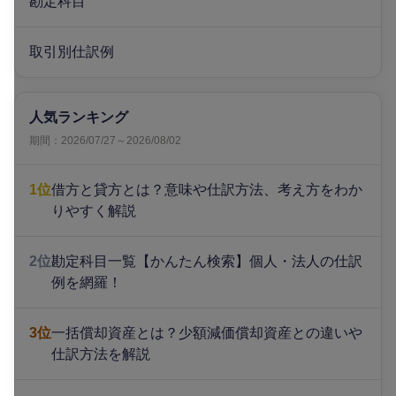
勘定科目
取引別仕訳例
人気ランキング
期間：2026/07/27～2026/08/02
1位
借方と貸方とは？意味や仕訳方法、考え方をわか
りやすく解説
2位
勘定科目一覧【かんたん検索】個人・法人の仕訳
例を網羅！
3位
一括償却資産とは？少額減価償却資産との違いや
仕訳方法を解説