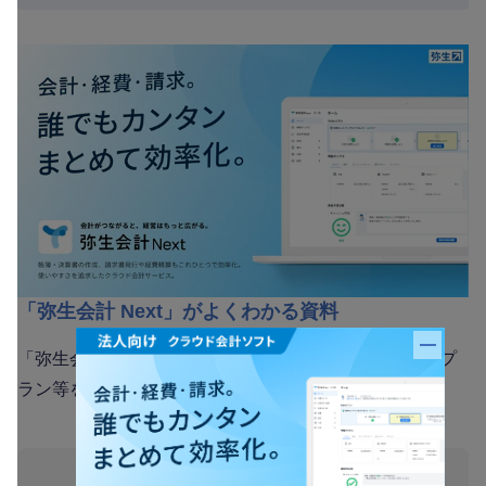
「弥生会計 Next」がよくわかる資料
バナー
「弥生会計 Next」のメリットや機能、サポート内容やプ
ラン等を解説！導入を検討している方におすすめ