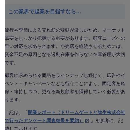
この業界で起業を目指すなら…
流行や季節による売れ筋の変動が激しいため、マーケット
需要をしっかり把握する必要があります。顧客ニーズへの
早い対応も求められます。小売店を継続させるためには、
資金不足の原因となる過剰在庫を作らない在庫管理が大切
です。
顧客に求められる商品をラインナップし続けて、広告やイ
ベント・キャンペーンなども行うことにより、固定客を確
保・維持しつつ、更なる新規顧客を獲得していく必要があ
ります。
上記は、「
開業レポート（ドリームゲートと弥生株式会社
で行ったアンケート調査結果を要約）
」を参考に、記
載しております。