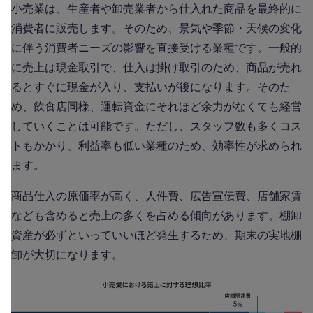
小売業は、生産者や卸売業者から仕入れた商品を最終的に
消費者に販売します。そのため、景気や季節・天候の変化
に伴う消費者ニーズの影響を直接受ける業種です。一般的
に売上は現金取引で、仕入は掛け取引のため、商品が売れ
るとすぐに現金が入り、支払いが後になります。そのた
め、飲食店同様、運転資金にそれほど余力がなくても経営
していくことは可能です。ただし、スタッフ数も多くコス
トもかかり、利益率も低い業種のため、効率性が求められ
ます。
商品仕入の原価率が高く、人件費、広告宣伝費、店舗家賃
なども含めると売上の多くを占める傾向があります。棚卸
資産が必ずといっていいほど発生するため、期末の実地棚
卸が大切になります。